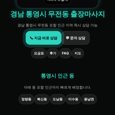
경남 통영시 무전동 출장마사지
경남 통영시 무전동 포함 인근 지역 즉시 상담 가능
📞 지금 바로 상담
💬 문자 상담
요금표
후기
FAQ
지도
통영시 인근 동
아래 동 포함 인근까지 빠르게 배정합니다.
정량동
북신동
도남동
미수동
용남면