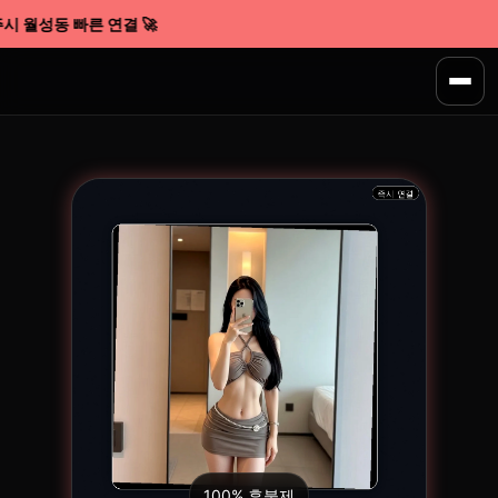
시 월성동 빠른 연결 🚀
100% 후불제