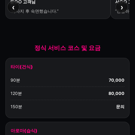
윤○○ 고객님
서○○ 고
‹
›
“마사지 후 숙면했습니다.”
“친절하고
정식 서비스 코스 및 요금
타이(건식)
90분
70,000
120분
80,000
150분
문의
아로마(습식)