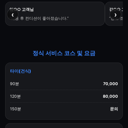
임○○ 고객님
강○○ 고
‹
›
“이용 후 컨디션이 좋아졌습니다.”
“강도 조
정식 서비스 코스 및 요금
타이(건식)
90분
70,000
120분
80,000
150분
문의