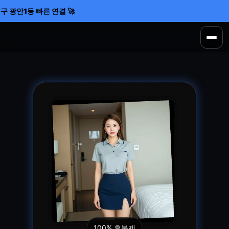
구 광안1동 빠른 연결 🚀
100% 후불제