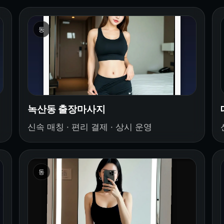
동
녹산동 출장마사지
신속 매칭 · 편리 결제 · 상시 운영
동