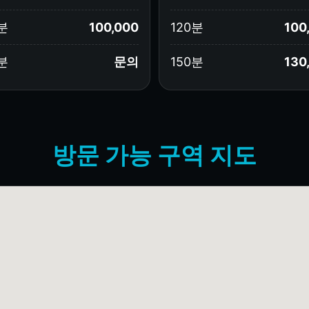
분
100,000
120분
100
분
문의
150분
130
방문 가능 구역 지도