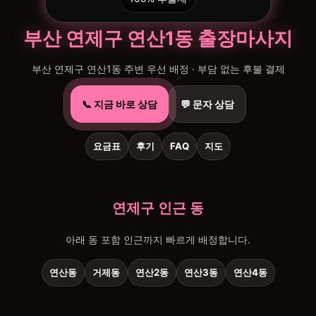
부산 연제구 연산1동 출장마사지
부산 연제구 연산1동 주변 우선 배정 · 부담 없는 후불 결제
📞 지금 바로 상담
💬 문자 상담
요금표
후기
FAQ
지도
연제구 인근 동
아래 동 포함 인근까지 빠르게 배정합니다.
연산동
거제동
연산2동
연산3동
연산4동