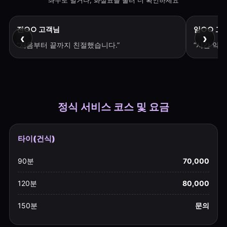
좌우로 밀거나, 화살표를 눌러 더 확인하세요
전○○ 고객님
임○○ 고
‹
›
“처음부터 끝까지 친절했습니다.”
“시간 약
정식 서비스 코스 및 요금
타이(건식)
90분
70,000
120분
80,000
150분
문의