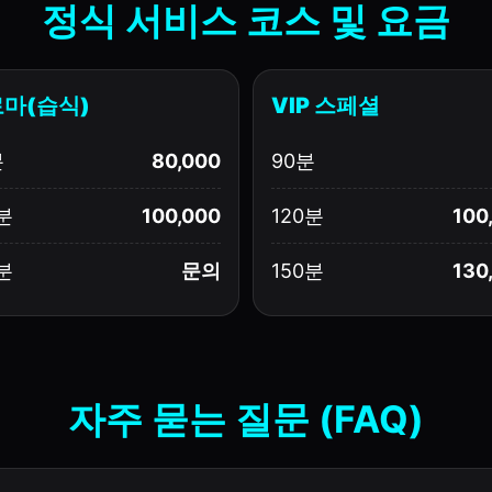
정식 서비스 코스 및 요금
마(습식)
VIP 스페셜
분
80,000
90분
분
100,000
120분
100
분
문의
150분
130
자주 묻는 질문 (FAQ)