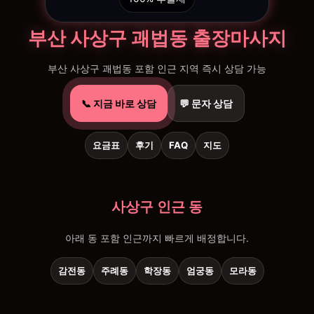
부산 사상구 괘법동 출장마사지
부산 사상구 괘법동 포함 인근 지역 즉시 상담 가능
📞 지금 바로 상담
💬 문자 상담
요금표
후기
FAQ
지도
사상구 인근 동
아래 동 포함 인근까지 빠르게 배정합니다.
감전동
주례동
학장동
엄궁동
모라동