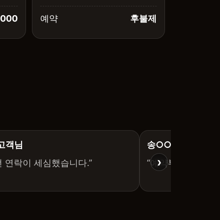
,000
예약
후불제
 고객님
송○○ 고객님
›
전 연락이 세심했습니다.”
“예약부터 마무리까